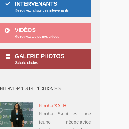
INTERVENANTS
Retrouvez la liste des intervenants
VIDÉOS
Retrouvez toutes nos vidéos
GALERIE PHOTOS
Galerie photos
INTERVENANTS DE L’ÉDITION 2025
Nouha SALHI
Nouha Salhi est une
jeune négociatrice