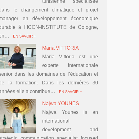
tunisienne spécialisée
dans le changement climatique et projet
manager en développement économique
durable à l’ICON-INSTITUTE de Cologne,
en…
EN SAVOIR +
Maria VITTORIA
Maria Vittoria est une
experte internationale
senior dans les domaines de l’éducation et
de la formation. Dans les dernières 30
années elle a contribué…
EN SAVOIR +
Najwa YOUNES
Najwa Younes is an
international
development and
strategic communication specialist focused