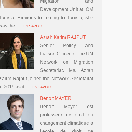
Migration and
Development Unit at IOM
Tunisia. Previous to coming to Tunisia, she
was the…
EN SAVOIR +
Azrah Karim RAJPUT
Senior Policy and
Liaison Officer for the UN
Network on Migration
Secretariat. Ms. Azrah
Karim Rajput joined the Network Secretariat
in 2019 as it…
EN SAVOIR +
Benoit MAYER
Benoit Mayer est
professeur de droit du
changement climatique à
l’école de droit de