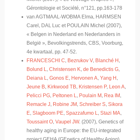
Gérontologie et Société, n°121, pp.163-178
van AGTMAAL-WOBMA Elma, HARMSEN
Carel, DAL Luc et POULAIN Michel (2007),
« Belgen in Nederland en Nederlanders in
België », Bevolkingstrends, CBS, Voorburg,
4e kwartaal, pp. 47-52.
FRANCESCHI C
,
Bezrukov V
,
Blanché H
,
Bolund L
,
Christensen K
,
de Benedictis G
,
Deiana L
,
Gonos E
,
Hervonen A
,
Yang H
,
Jeune B
,
Kirkwood TB
,
Kristensen P
,
Leon A
,
Pelicci PG
,
Peltonen L
,
Poulain M
,
Rea IM
,
Remacle J
,
Robine JM
,
Schreiber S
,
Sikora
E
,
Slagboom PE
,
Spazzafumo L
,
Stazi MA
,
Toussaint O
,
Vaupel JW
. (2007), Genetics of
healthy aging in Europe: the EU-integrated
project GEHA (GEnetics of Healthy Aging),