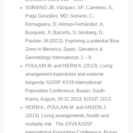
SORIANO JB, Vázquez, SF; Carretero, S;
Puga González, MD; Soriano, C;
Romaguera, D; Alonso-Fernández, A;
Busquets, X; Balcells, S; Grinberg, D;
Poulain, M (2013). Exploring a potential Blue
Zone in Menorca, Spain. Geriatrics &
Gerontology International, 1 – 8.
POULAIN M. and HERM A. (2013). Living
arrangement trajectories and extreme
longevity. IUSSP XXVII International
Population Conference, Busan, South
Korea, August, 26-31 2013. IUSSP, 2013.
HERM A., POULAIN M. and ANSON J.
(2013). Living arrangements, health and
mortality risk . The XXVII IUSSP
International Population Conference, Busan,