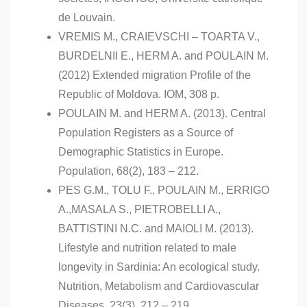
de Louvain.
VREMIS M., CRAIEVSCHI – TOARTA V.,
BURDELNII E., HERM A. and POULAIN M.
(2012) Extended migration Profile of the
Republic of Moldova. IOM, 308 p.
POULAIN M. and HERM A. (2013). Central
Population Registers as a Source of
Demographic Statistics in Europe.
Population, 68(2), 183 – 212.
PES G.M., TOLU F., POULAIN M., ERRIGO
A.,MASALA S., PIETROBELLI A.,
BATTISTINI N.C. and MAIOLI M. (2013).
Lifestyle and nutrition related to male
longevity in Sardinia: An ecological study.
Nutrition, Metabolism and Cardiovascular
Diseases, 23(3), 212 – 219.